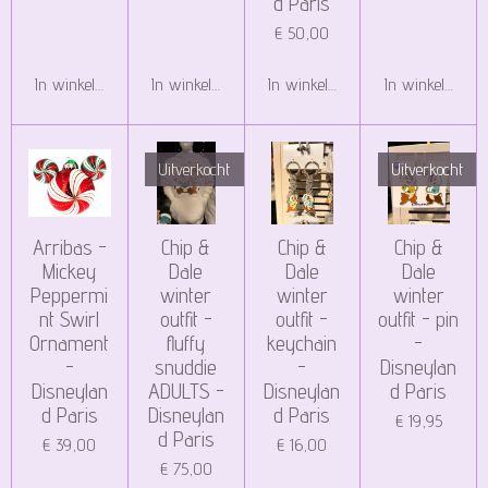
d Paris
€ 50,00
In winkelwagen
In winkelwagen
In winkelwagen
In winkelwagen
Uitverkocht
Uitverkocht
Arribas -
Chip &
Chip &
Chip &
Mickey
Dale
Dale
Dale
Peppermi
winter
winter
winter
nt Swirl
outfit -
outfit -
outfit - pin
Ornament
fluffy
keychain
-
-
snuddie
-
Disneylan
Disneylan
ADULTS -
Disneylan
d Paris
d Paris
Disneylan
d Paris
€ 19,95
d Paris
€ 39,00
€ 16,00
€ 75,00