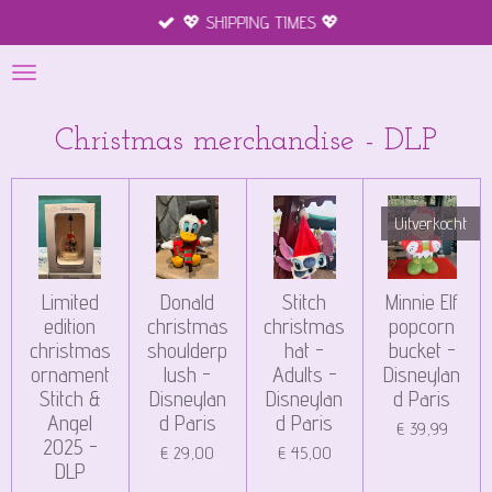
💖 SHIPPING TIMES 💖
Ga
direct
naar
de
hoofdinhoud
Christmas merchandise - DLP
Uitverkocht
Limited
Donald
Stitch
Minnie Elf
edition
christmas
christmas
popcorn
christmas
shoulderp
hat -
bucket -
ornament
lush -
Adults -
Disneylan
Stitch &
Disneylan
Disneylan
d Paris
Angel
d Paris
d Paris
€ 39,99
2025 -
€ 29,00
€ 45,00
DLP