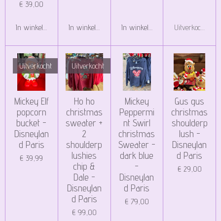
€ 39,00
In winkelwagen
In winkelwagen
In winkelwagen
Uitverkocht
Uitverkocht
Uitverkocht
Mickey Elf
Ho ho
Mickey
Gus gus
popcorn
christmas
Peppermi
christmas
bucket -
sweater +
nt Swirl
shoulderp
Disneylan
2
christmas
lush -
d Paris
shoulderp
Sweater -
Disneylan
lushies
dark blue
d Paris
€ 39,99
chip &
-
€ 29,00
Dale -
Disneylan
Disneylan
d Paris
d Paris
€ 79,00
€ 99,00