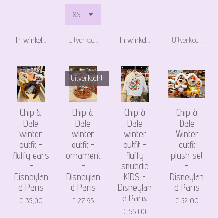
In winkelwagen
Uitverkocht
In winkelwagen
Uitverkocht
Uitverkocht
Chip &
Chip &
Chip &
Chip &
Dale
Dale
Dale
Dale
winter
winter
winter
Winter
outfit -
outfit -
outfit -
outfit
fluffy ears
ornament
fluffy
plush set
-
-
snuddie
-
Disneylan
Disneylan
KIDS -
Disneylan
d Paris
d Paris
Disneylan
d Paris
d Paris
€ 35,00
€ 27,95
€ 52,00
€ 55,00