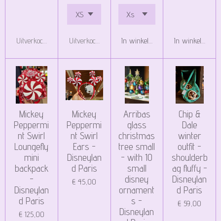
Uitverkocht
Uitverkocht
In winkelwagen
In winkelwagen
Mickey
Mickey
Arribas
Chip &
Peppermi
Peppermi
glass
Dale
nt Swirl
nt Swirl
christmas
winter
Loungefly
Ears -
tree small
outfit -
mini
Disneylan
- with 10
shoulderb
backpack
d Paris
small
ag fluffy -
-
disney
Disneylan
€ 45,00
Disneylan
ornament
d Paris
d Paris
s -
€ 59,00
Disneylan
€ 125,00