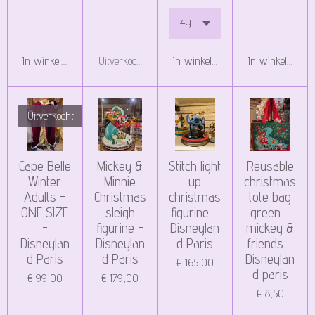
In winkelwagen
Uitverkocht
In winkelwagen
In winkelwagen
Uitverkocht
Cape Belle
Mickey &
Stitch light
Reusable
Winter
Minnie
up
christmas
Adults -
Christmas
christmas
tote bag
ONE SIZE
sleigh
figurine -
green -
-
figurine -
Disneylan
mickey &
Disneylan
Disneylan
d Paris
friends -
d Paris
d Paris
Disneylan
€ 165,00
d paris
€ 99,00
€ 179,00
€ 8,50