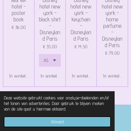
hotel -
hotel new
hotel new
hotel new
poster
york -
york -
york -
book
black shirt
keychain
home
-
-
parfume
€ 36,00
Disneylan
Disneylan
-
d Paris
d Paris
Disneylan
d Paris
€ 35,00
€ 14,50
€ 79,00
In winkelwagen
In winkelwagen
In winkelwagen
In winkelwagen
Deze website gebruikt cookies voor analyse-doeleinden en/of
het tonen van advertenties. Door gebruik te blijven maken
van de site gaat u hiermee akkoord.
© 2021 - 2026 Magical Castle Store
Akkoord
Powered by
JouwWeb