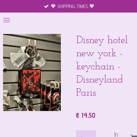
💖 SHIPPING TIMES 💖
Ga
direct
naar
de
hoofdinhoud
Disney hotel
new york -
keychain -
Disneyland
Paris
€ 14,50
In