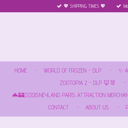
💖 SHIPPING TIMES 💖
Me
Ga
direct
naar
de
hoofdinhoud
HOME
WORLD OF FROZEN - DLP
✨ A
ZOOTOPIA 2 - DLP 🦊🐰
🦇🏰🏴‍☠️DISNEYLAND PARIS ATTRACTION MERCHA
CONTACT
ABOUT US