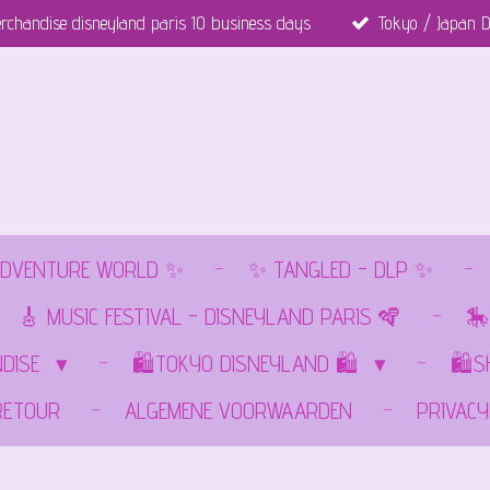
rchandise disneyland paris 10 business days
Tokyo / Japan D
DVENTURE WORLD ✨
✨ TANGLED - DLP ✨
🎸 MUSIC FESTIVAL - DISNEYLAND PARIS 🪇
🎠
NDISE
🛍️TOKYO DISNEYLAND 🛍️
🛍️
RETOUR
ALGEMENE VOORWAARDEN
PRIVACY