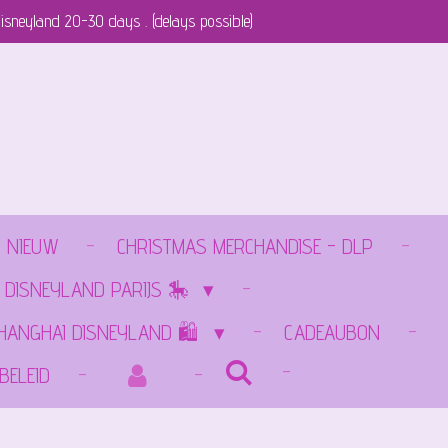
isneyland 20-30 days . (delays possible)
NIEUW
CHRISTMAS MERCHANDISE - DLP
 DISNEYLAND PARIJS 🎠
SHANGHAI DISNEYLAND 🛍️
CADEAUBON
BELEID