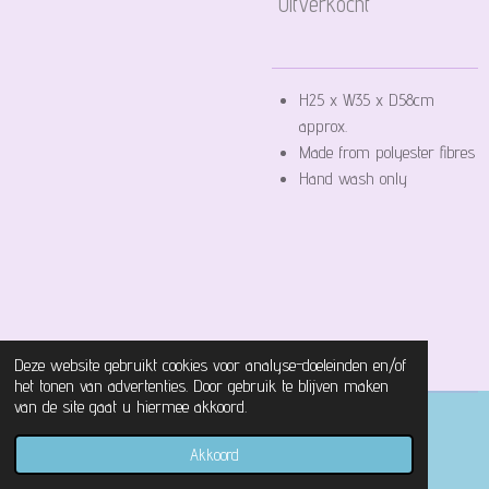
Uitverkocht
H25 x W35 x D58cm
approx.
Made from polyester fibres
Hand wash only
Deze website gebruikt cookies voor analyse-doeleinden en/of
het tonen van advertenties. Door gebruik te blijven maken
van de site gaat u hiermee akkoord.
© 2021 - 2026 Magical Castle Store
Akkoord
Powered by
JouwWeb