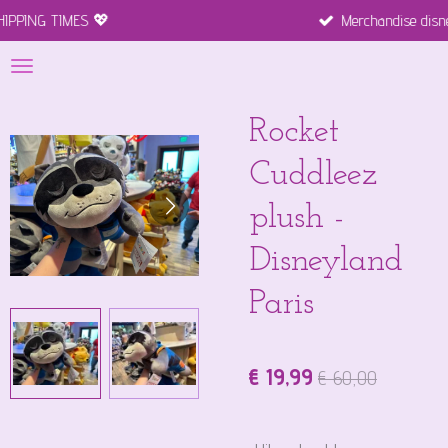

Merchandise disneyland paris 10 b
Ga
direct
naar
de
hoofdinhoud
Rocket
Cuddleez
plush -
Disneyland
Paris
€ 19,99
€ 60,00