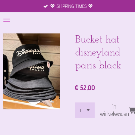
💖 SHIPPING TIMES 💖
Ga
direct
naar
de
hoofdinhoud
Bucket hat
disneyland
paris black
€ 52,00
In
winkelwagen