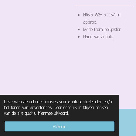
H16 x W24 x D37cm
approx.
Made from polyester
Hand wash only
Deze website gebruikt cookies voor analyse-doeleinden en/of
het tonen van advertenties. Door gebruik te blijven maken
van de site gaat u hiermee akkoord.
© 2021 - 2026 Magical Castle Store
Akkoord
Powered by
JouwWeb