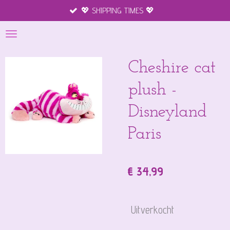
💖 SHIPPING TIMES 💖
Ga
direct
naar
de
hoofdinhoud
Cheshire cat
plush -
Disneyland
Paris
€ 34,99
Uitverkocht