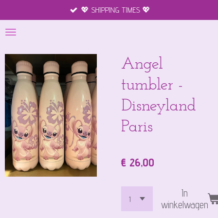
💖 SHIPPING TIMES 💖
Ga
direct
naar
de
hoofdinhoud
Angel
tumbler -
Disneyland
Paris
€ 26,00
In
winkelwagen