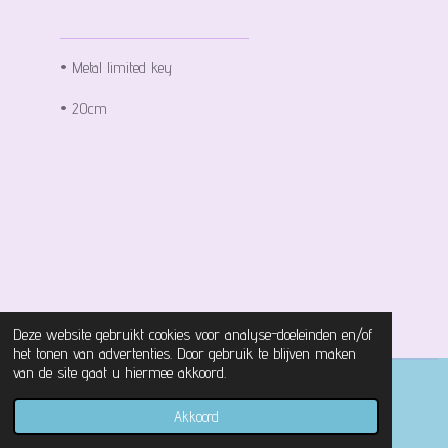
• Metal limited key
• 20cm
Deze website gebruikt cookies voor analyse-doeleinden en/of
het tonen van advertenties. Door gebruik te blijven maken
van de site gaat u hiermee akkoord.
© 2021 - 2026 Magical Castle Store
Akkoord
Powered by
JouwWeb