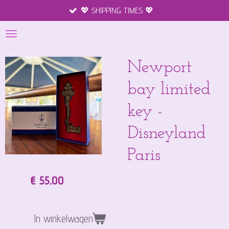
💖 SHIPPING TIMES 💖
Ga
direct
naar
de
hoofdinhoud
Newport
bay limited
key -
Disneyland
Paris
€ 55,00
In winkelwagen