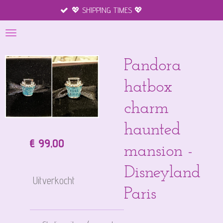
💖 SHIPPING TIMES 💖
Mercha
Ga
direct
naar
de
hoofdinhoud
Pandora
hatbox
charm
haunted
€ 99,00
mansion -
Disneyland
Uitverkocht
Paris