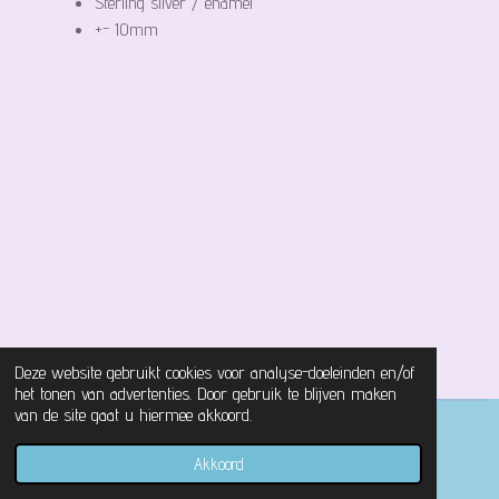
Sterling silver / enamel
+- 10mm
Deze website gebruikt cookies voor analyse-doeleinden en/of
het tonen van advertenties. Door gebruik te blijven maken
van de site gaat u hiermee akkoord.
© 2021 - 2026 Magical Castle Store
Akkoord
Powered by
JouwWeb