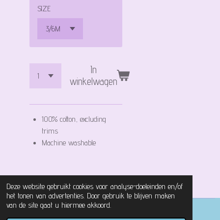
SIZE
In
winkelwagen
100% cotton, excluding
trims
Machine washable
Deze website gebruikt cookies voor analyse-doeleinden en/of
het tonen van advertenties. Door gebruik te blijven maken
van de site gaat u hiermee akkoord.
© 2021 - 2026 Magical Castle Store