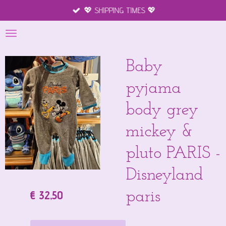
💖 SHIPPING TIMES 💖
Ga
direct
naar
de
hoofdinhoud
Baby
pyjama
body grey
mickey &
pluto PARIS -
Disneyland
€ 32,50
paris