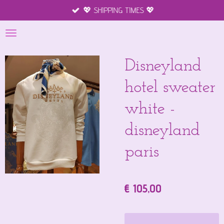
💖 SHIPPING TIMES 💖
Ga
direct
naar
de
hoofdinhoud
Disneyland
hotel sweater
white -
disneyland
paris
€ 105,00