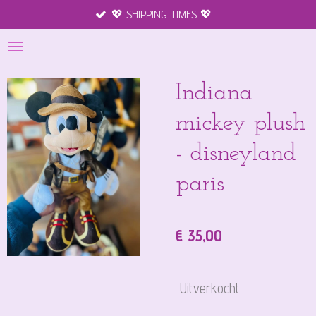
💖 SHIPPING TIMES 💖
Mercha
Ga
direct
naar
de
hoofdinhoud
Indiana
mickey plush
- disneyland
paris
€ 35,00
Uitverkocht