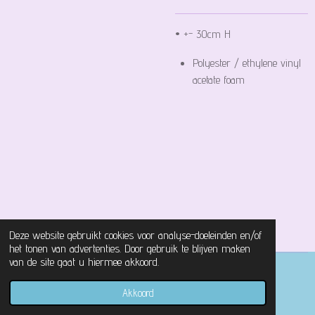
• +- 30cm H
Polyester / ethylene vinyl
acetate foam
Deze website gebruikt cookies voor analyse-doeleinden en/of
het tonen van advertenties. Door gebruik te blijven maken
van de site gaat u hiermee akkoord.
© 2021 - 2026 Magical Castle Store
Akkoord
Powered by
JouwWeb