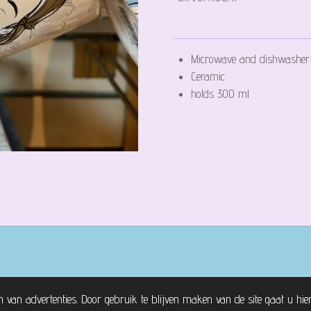
Microwave and dishwasher
Ceramic
holds 300 ml
n van advertenties. Door gebruik te blijven maken van de site gaat u hi