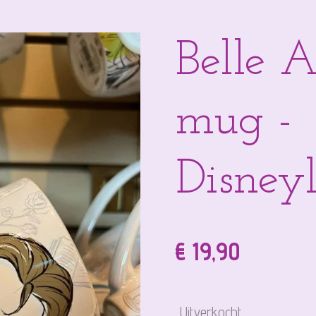
Belle 
mug -
Disneyl
€ 19,90
Uitverkocht