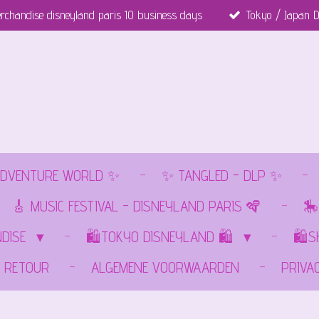
rchandise disneyland paris 10 business days
Tokyo / Japan D
DVENTURE WORLD ✨
✨ TANGLED - DLP ✨
🎸 MUSIC FESTIVAL - DISNEYLAND PARIS 🪇
🎠
NDISE
🛍️TOKYO DISNEYLAND 🛍️
🛍️
RETOUR
ALGEMENE VOORWAARDEN
PRIVA