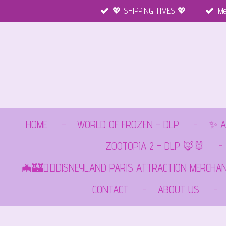
💖 SHIPPING TIMES 💖
Me
Ga
direct
naar
de
hoofdinhoud
HOME
WORLD OF FROZEN - DLP
✨ A
ZOOTOPIA 2 - DLP 🦊🐰
🦇🏰🏴‍☠️DISNEYLAND PARIS ATTRACTION MERCHA
CONTACT
ABOUT US