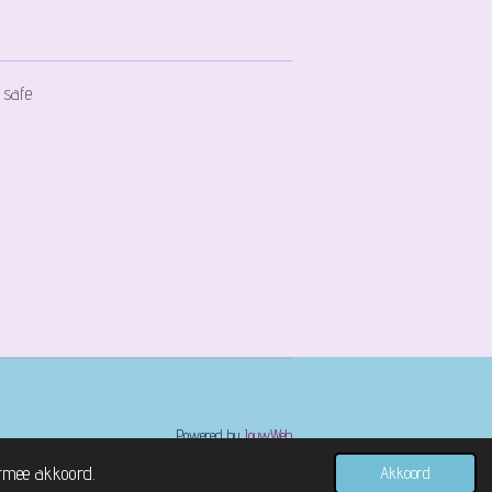
 safe
Powered by
JouwWeb
ermee akkoord.
Akkoord