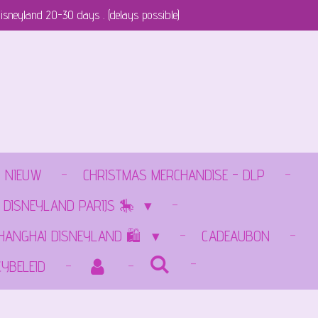
isneyland 20-30 days . (delays possible)
NIEUW
CHRISTMAS MERCHANDISE - DLP
 DISNEYLAND PARIJS 🎠
SHANGHAI DISNEYLAND 🛍️
CADEAUBON
CYBELEID