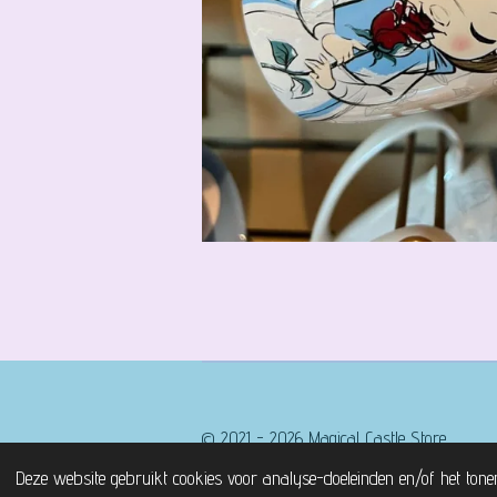
© 2021 - 2026 Magical Castle Store
Deze website gebruikt cookies voor analyse-doeleinden en/of het tone