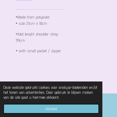
•Made from polyester
• size 25cm x 18cm
•total lenght shoulder strap
119cm
• with small pocket / zipper
Deze website gebruikt cookies voor analyse-doeleinden en/of
het tonen van advertenties. Door gebruik te blijven maken
van de site gaat u hiermee akkoord.
© 2021 - 2026 Magical Castle Store
Akkoord
Powered by
JouwWeb