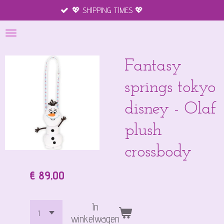
💖 SHIPPING TIMES 💖
Ga
direct
naar
de
hoofdinhoud
Fantasy
springs tokyo
disney - Olaf
plush
crossbody
€ 89,00
In
winkelwagen