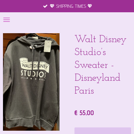
💖 SHIPPING TIMES 💖
Ga
direct
naar
de
hoofdinhoud
Walt Disney
Studio’s
Sweater -
Disneyland
Paris
€ 55,00