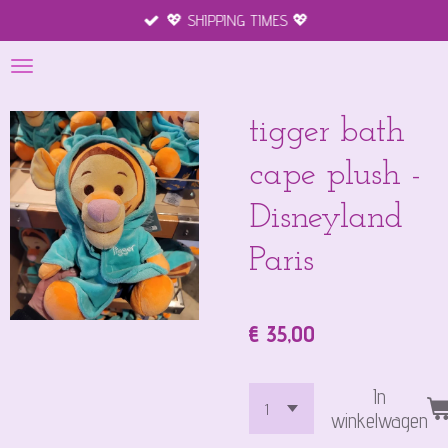
💖 SHIPPING TIMES 💖
Ga
direct
naar
de
hoofdinhoud
tigger bath
cape plush -
Disneyland
Paris
€ 35,00
In
winkelwagen