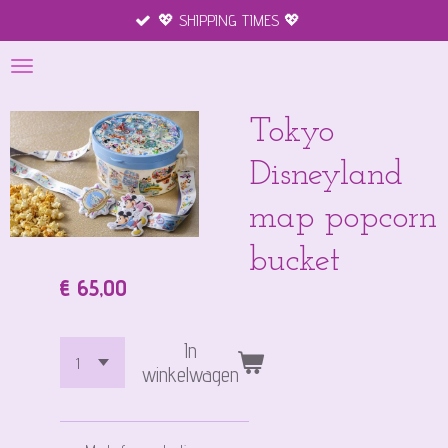
💖 SHIPPING TIMES 💖
Ga
direct
naar
de
hoofdinhoud
Tokyo
Disneyland
map popcorn
bucket
€ 65,00
In
winkelwagen