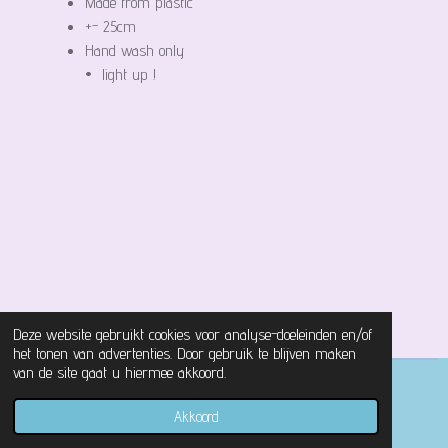
Made from plastic
+- 25cm
Hand wash only
• light up !
Deze website gebruikt cookies voor analyse-doeleinden en/of
het tonen van advertenties. Door gebruik te blijven maken
van de site gaat u hiermee akkoord.
© 2021 - 2026 Magical Castle Store
Akkoord
Powered by
JouwWeb