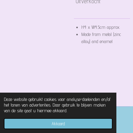
Uitverkocht
H4 x W4.5cm approx.
Made from metal (zinc
alloy) and enamel
Deze website gebruikt cookies voor analyse-doeleinden en/of
het tonen van advertenties. Door gebruik te blijven maken
van de site gaat u hiermee akkoord.
© 2021 - 2026 Magical Castle Store
Akkoord
Powered by
JouwWeb