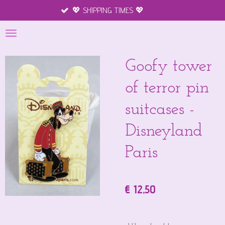
💖 SHIPPING TIMES 💖
Merchandise
Ga
direct
naar
de
hoofdinhoud
Goofy tower
of terror pin
suitcases -
Disneyland
Paris
€ 12,50