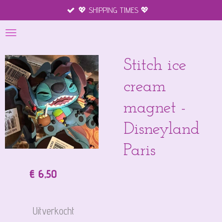
💖 SHIPPING TIMES 💖
Ga
direct
naar
de
hoofdinhoud
Stitch ice
cream
magnet -
Disneyland
Paris
€ 6,50
Uitverkocht