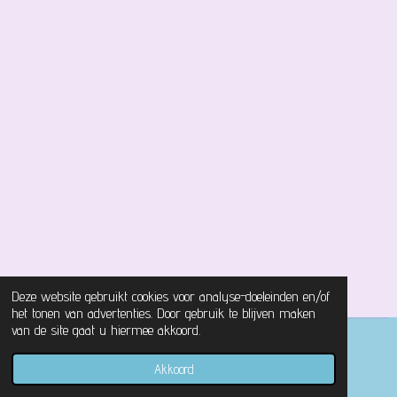
Deze website gebruikt cookies voor analyse-doeleinden en/of
het tonen van advertenties. Door gebruik te blijven maken
van de site gaat u hiermee akkoord.
© 2021 - 2026 Magical Castle Store
Akkoord
Powered by
JouwWeb