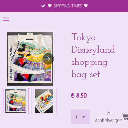
💖 SHIPPING TIMES 💖
Ga
direct
naar
de
hoofdinhoud
Tokyo
Disneyland
shopping
bag set
€ 8,50
In
winkelwagen