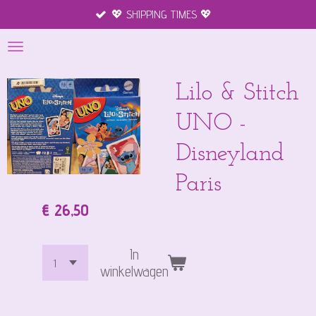
💖 SHIPPING TIMES 💖
Ga
direct
naar
de
hoofdinhoud
Lilo & Stitch
UNO -
Disneyland
Paris
€ 26,50
In
winkelwagen