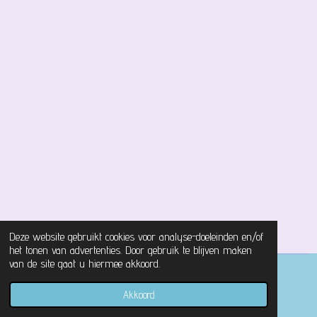
Deze website gebruikt cookies voor analyse-doeleinden en/of
het tonen van advertenties. Door gebruik te blijven maken
van de site gaat u hiermee akkoord.
© 2021 - 2026 Magical Castle Store
Akkoord
Powered by
JouwWeb