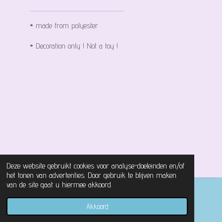
• made from polyester
• Decoration only ! Not a toy !
Deze website gebruikt cookies voor analyse-doeleinden en/of
het tonen van advertenties. Door gebruik te blijven maken
van de site gaat u hiermee akkoord.
© 2021 - 2026 Magical Castle Store
Akkoord
Powered by
JouwWeb