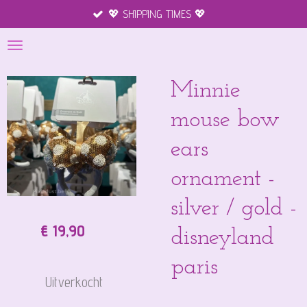
💖 SHIPPING TIMES 💖
Ga
direct
naar
de
hoofdinhoud
Minnie
mouse bow
ears
ornament -
silver / gold -
€ 19,90
disneyland
paris
Uitverkocht