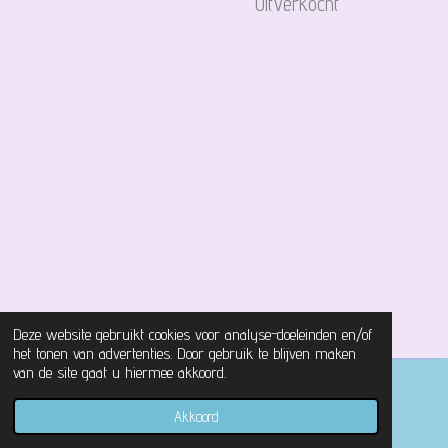
Uitverkocht
Deze website gebruikt cookies voor analyse-doeleinden en/of
het tonen van advertenties. Door gebruik te blijven maken
van de site gaat u hiermee akkoord.
© 2021 - 2026 Magical Castle Store
Akkoord
Powered by
JouwWeb