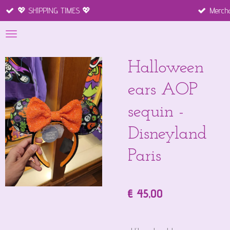
S 💖
Merchandise disneyland paris 
Ga
direct
naar
de
hoofdinhoud
Halloween
ears AOP
sequin -
Disneyland
Paris
€ 45,00