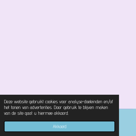
Deze website gebruikt cookies voor analyse-doeleinden en/of
het tonen van advertenties. Door gebruik te blijven maken
van de site gaat u hiermee akkoord.
© 2021 - 2026 Magical Castle Store
Akkoord
Powered by
JouwWeb