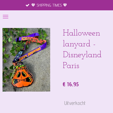
💖 SHIPPING TIMES 💖
Merchandise
Ga
direct
naar
de
hoofdinhoud
Halloween
lanyard -
Disneyland
Paris
€ 16,95
Uitverkocht