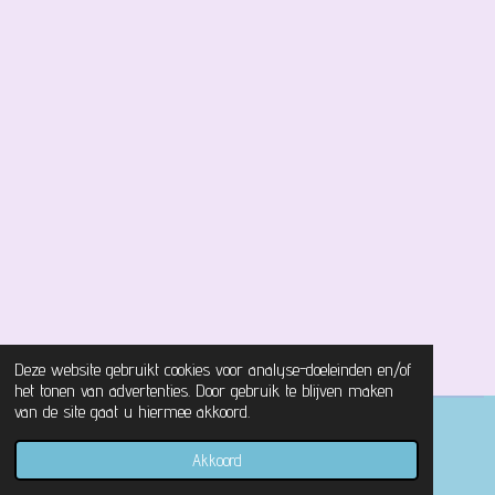
Deze website gebruikt cookies voor analyse-doeleinden en/of
het tonen van advertenties. Door gebruik te blijven maken
van de site gaat u hiermee akkoord.
© 2021 - 2026 Magical Castle Store
Akkoord
Powered by
JouwWeb