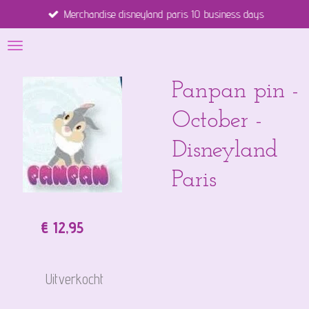
Merchandise disneyland paris 10 business days
Ga
direct
naar
de
hoofdinhoud
Panpan pin -
October -
Disneyland
Paris
€ 12,95
Uitverkocht