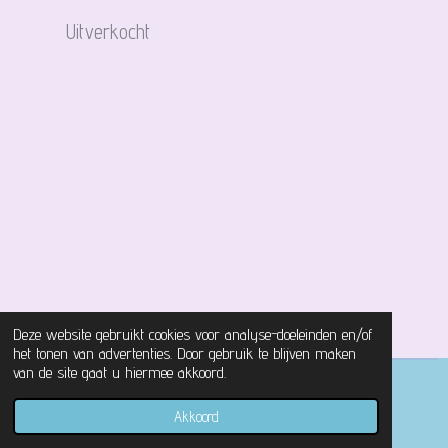
Uitverkocht
Deze website gebruikt cookies voor analyse-doeleinden en/of
het tonen van advertenties. Door gebruik te blijven maken
van de site gaat u hiermee akkoord.
© 2021 - 2026 Magical Castle Store
Akkoord
Powered by
JouwWeb