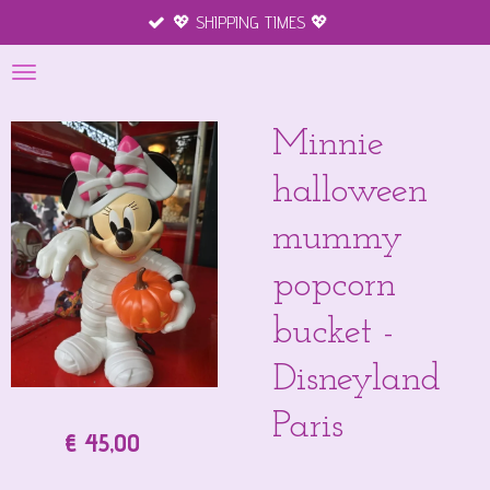
💖 SHIPPING TIMES 💖
Merchandise
Ga
direct
naar
de
hoofdinhoud
Minnie
halloween
mummy
popcorn
bucket -
Disneyland
Paris
€ 45,00