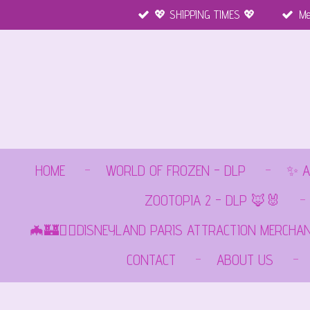
💖 SHIPPING TIMES 💖
Me
Ga
direct
naar
de
hoofdinhoud
HOME
WORLD OF FROZEN - DLP
✨ A
ZOOTOPIA 2 - DLP 🦊🐰
🦇🏰🏴‍☠️DISNEYLAND PARIS ATTRACTION MERCHA
CONTACT
ABOUT US