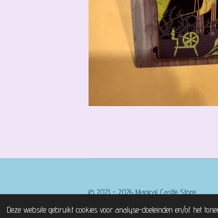
© 2021 - 2026 Magical Castle Store
Deze website gebruikt cookies voor analyse-doeleinden en/of het tone