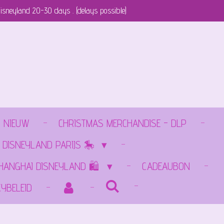
isneyland 20-30 days . (delays possible)
NIEUW
CHRISTMAS MERCHANDISE - DLP
 DISNEYLAND PARIJS 🎠
SHANGHAI DISNEYLAND 🛍️
CADEAUBON
CYBELEID