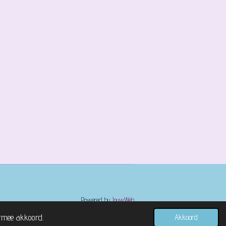
Powered by
JouwWeb
ermee akkoord.
Akkoord