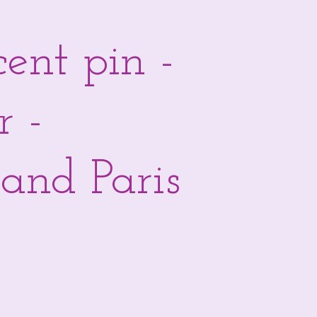
ent pin -
r -
and Paris