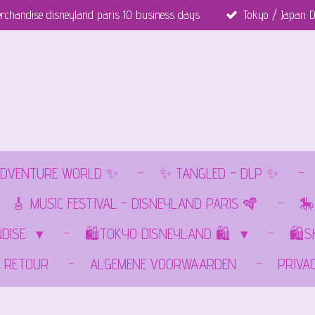
rchandise disneyland paris 10 business days
Tokyo / Japan D
DVENTURE WORLD ✨
✨ TANGLED - DLP ✨
🎸 MUSIC FESTIVAL - DISNEYLAND PARIS 🪇
🎠
NDISE
🛍️TOKYO DISNEYLAND 🛍️
🛍️
RETOUR
ALGEMENE VOORWAARDEN
PRIVA