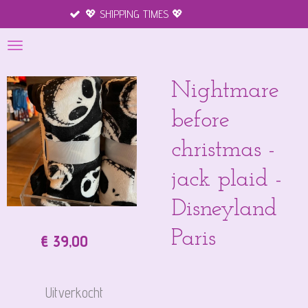
ING TIMES 💖
Merchandise disneylan
Ga
direct
naar
de
hoofdinhoud
Nightmare
before
christmas -
jack plaid -
Disneyland
Paris
€ 39,00
Uitverkocht