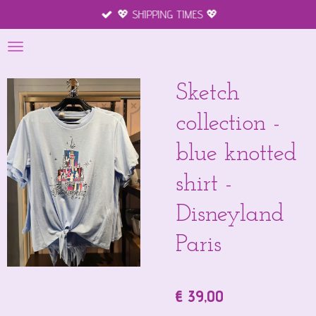
💖 SHIPPING TIMES 💖
Ga
direct
naar
de
hoofdinhoud
Sketch
collection -
blue knotted
shirt -
Disneyland
Paris
€ 39,00