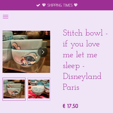
💖 SHIPPING TIMES 💖
Ga
direct
naar
de
hoofdinhoud
Stitch bowl -
if you love
me let me
sleep -
Disneyland
Paris
€ 17,50