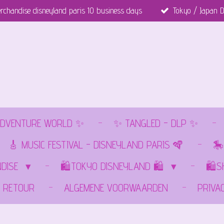
rchandise disneyland paris 10 business days
Tokyo / Japan D
DVENTURE WORLD ✨
✨ TANGLED - DLP ✨
🎸 MUSIC FESTIVAL - DISNEYLAND PARIS 🪇
🎠
NDISE
🛍️TOKYO DISNEYLAND 🛍️
🛍️
RETOUR
ALGEMENE VOORWAARDEN
PRIVA