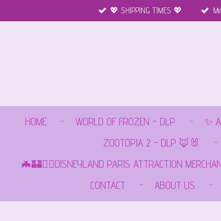
💖 SHIPPING TIMES 💖
Me
Ga
direct
naar
de
hoofdinhoud
HOME
WORLD OF FROZEN - DLP
✨ A
ZOOTOPIA 2 - DLP 🦊🐰
🦇🏰🏴‍☠️DISNEYLAND PARIS ATTRACTION MERCHA
CONTACT
ABOUT US