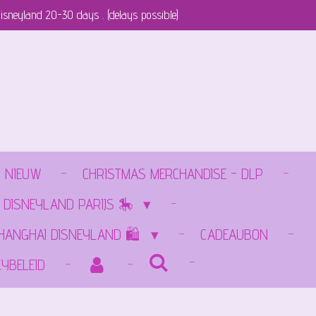
isneyland 20-30 days . (delays possible)
NIEUW
CHRISTMAS MERCHANDISE - DLP
 DISNEYLAND PARIJS 🎠
SHANGHAI DISNEYLAND 🛍️
CADEAUBON
CYBELEID