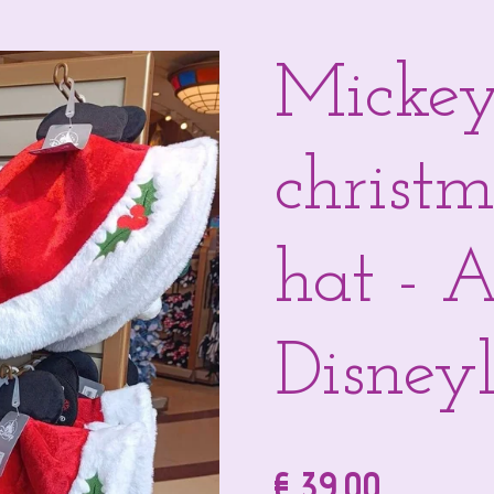
Micke
christ
hat - A
Disneyl
€ 39,00