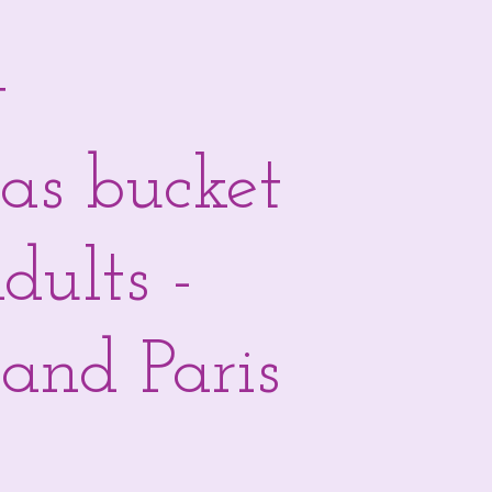
y
mas bucket
dults -
and Paris