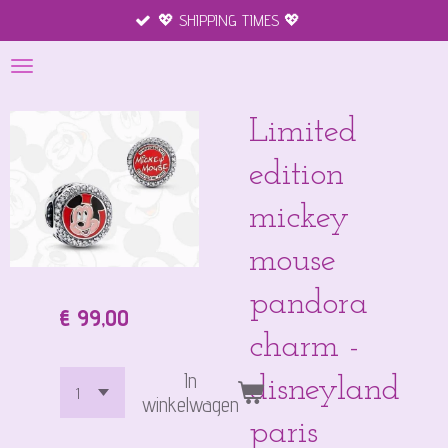
💖 SHIPPING TIMES 💖
Ga
direct
naar
de
hoofdinhoud
Limited
edition
mickey
mouse
pandora
€ 99,00
charm -
In
disneyland
winkelwagen
paris