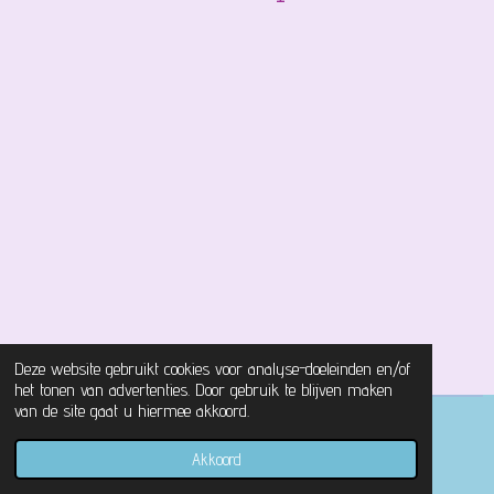
Deze website gebruikt cookies voor analyse-doeleinden en/of
het tonen van advertenties. Door gebruik te blijven maken
van de site gaat u hiermee akkoord.
© 2021 - 2026 Magical Castle Store
Akkoord
Powered by
JouwWeb