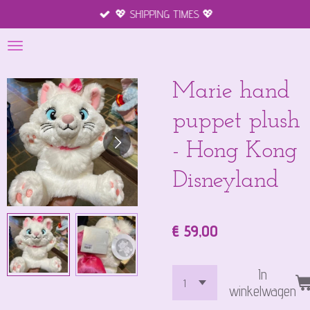
💖 SHIPPING TIMES 💖
Ga
direct
naar
de
hoofdinhoud
Marie hand
puppet plush
- Hong Kong
Disneyland
€ 59,00
In
winkelwagen