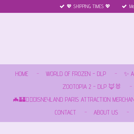
💖 SHIPPING TIMES 💖
Me
Ga
direct
naar
de
hoofdinhoud
HOME
WORLD OF FROZEN - DLP
✨ A
ZOOTOPIA 2 - DLP 🦊🐰
🦇🏰🏴‍☠️DISNEYLAND PARIS ATTRACTION MERCHA
CONTACT
ABOUT US