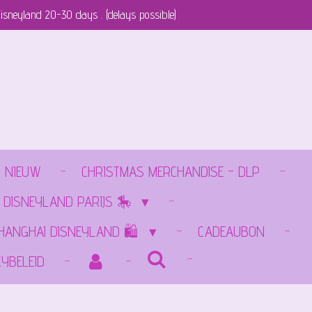
isneyland 20-30 days . (delays possible)
NIEUW
CHRISTMAS MERCHANDISE - DLP
 DISNEYLAND PARIJS 🎠
SHANGHAI DISNEYLAND 🛍️
CADEAUBON
CYBELEID