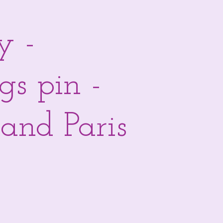
y -
gs pin -
and Paris