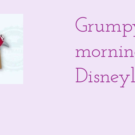
Grump
mornin
Disneyl