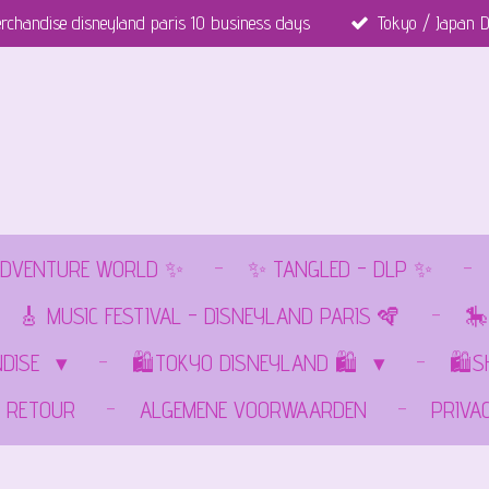
rchandise disneyland paris 10 business days
Tokyo / Japan D
DVENTURE WORLD ✨
✨ TANGLED - DLP ✨
🎸 MUSIC FESTIVAL - DISNEYLAND PARIS 🪇
🎠
NDISE
🛍️TOKYO DISNEYLAND 🛍️
🛍️
RETOUR
ALGEMENE VOORWAARDEN
PRIVA