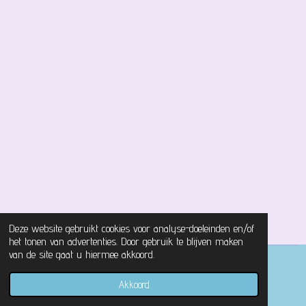
Deze website gebruikt cookies voor analyse-doeleinden en/of
het tonen van advertenties. Door gebruik te blijven maken
van de site gaat u hiermee akkoord.
© 2021 - 2026 Magical Castle Store
Akkoord
Powered by
JouwWeb