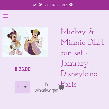
💖 SHIPPING TIMES 💖
Ga
direct
naar
de
hoofdinhoud
Mickey &
Minnie DLH
pin set -
January -
€ 25,00
Disneyland
Paris
In
winkelwagen