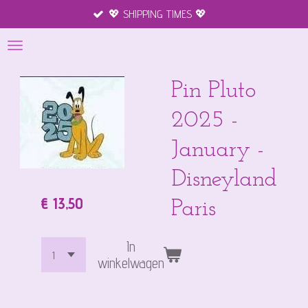
💖 SHIPPING TIMES 💖
Ga
direct
naar
de
hoofdinhoud
Pin Pluto
2025 -
January -
Disneyland
€ 13,50
Paris
In
winkelwagen