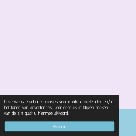
Deze website gebruikt cookies voor analyse-doeleinden en/of
het tonen van advertenties. Door gebruik te blijven maken
van de site gaat u hiermee akkoord.
© 2021 - 2026 Magical Castle Store
Akkoord
Powered by
JouwWeb