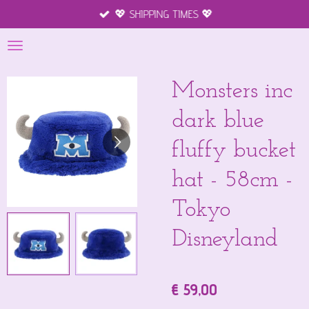
💖 SHIPPING TIMES 💖
Ga
direct
naar
de
hoofdinhoud
Monsters inc
dark blue
fluffy bucket
hat - 58cm -
Tokyo
Disneyland
€ 59,00