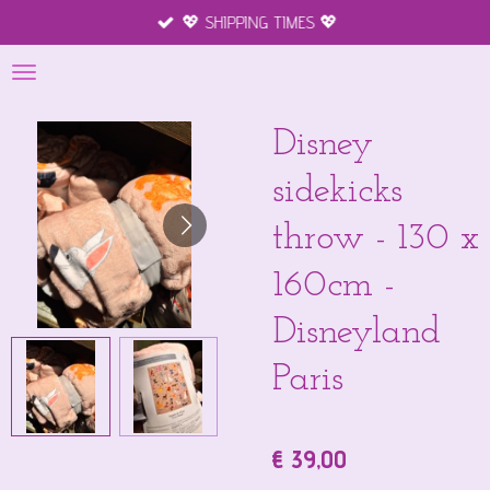
💖 SHIPPING TIMES 💖
Ga
direct
naar
de
hoofdinhoud
Disney
sidekicks
throw - 130 x
160cm -
Disneyland
Paris
€ 39,00