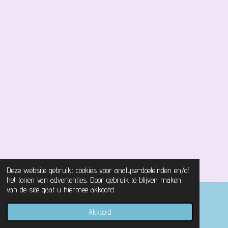
Deze website gebruikt cookies voor analyse-doeleinden en/of
het tonen van advertenties. Door gebruik te blijven maken
van de site gaat u hiermee akkoord.
© 2021 - 2026 Magical Castle Store
Akkoord
Powered by
JouwWeb