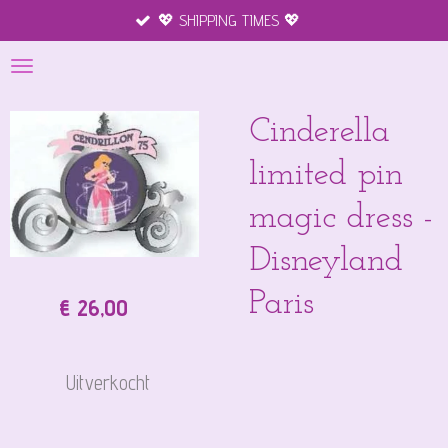
💖 SHIPPING TIMES 💖
Ga
direct
naar
de
hoofdinhoud
Cinderella
limited pin
magic dress -
Disneyland
Paris
€ 26,00
Uitverkocht