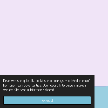
Deze website gebruikt cookies voor analyse-doeleinden en/of
het tonen van advertenties. Door gebruik te blijven maken
van de site gaat u hiermee akkoord.
© 2021 - 2026 Magical Castle Store
Akkoord
Powered by
JouwWeb