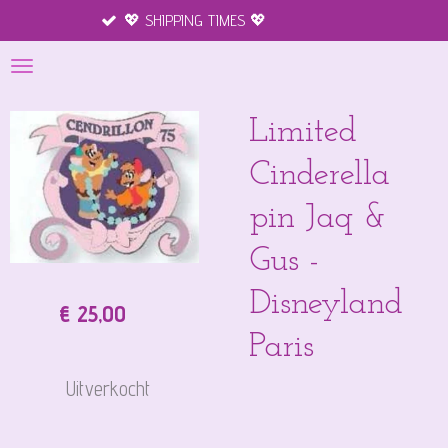
💖 SHIPPING TIMES 💖
Merchandise
Ga
direct
naar
de
hoofdinhoud
Limited
Cinderella
pin Jaq &
Gus -
Disneyland
€ 25,00
Paris
Uitverkocht