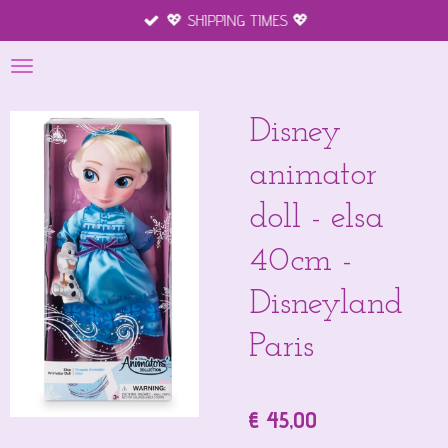
💖 SHIPPING TIMES 💖
Ga
direct
naar
de
hoofdinhoud
Disney
animator
doll - elsa
40cm -
Disneyland
Paris
€ 45,00