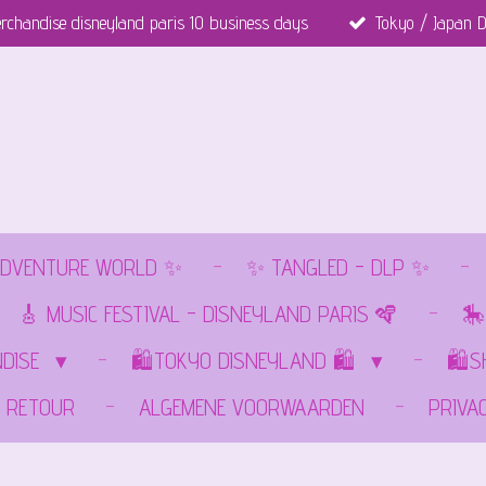
rchandise disneyland paris 10 business days
Tokyo / Japan D
DVENTURE WORLD ✨
✨ TANGLED - DLP ✨
🎸 MUSIC FESTIVAL - DISNEYLAND PARIS 🪇
🎠
NDISE
🛍️TOKYO DISNEYLAND 🛍️
🛍️
RETOUR
ALGEMENE VOORWAARDEN
PRIVA