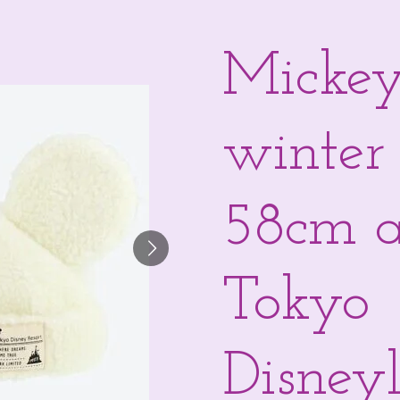
Mickey
winter 
58cm a
Tokyo
Disney