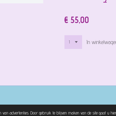
€ 55,00
In winkelwage
n van advertenties. Door gebruik te blijven maken van de site gaat u hi