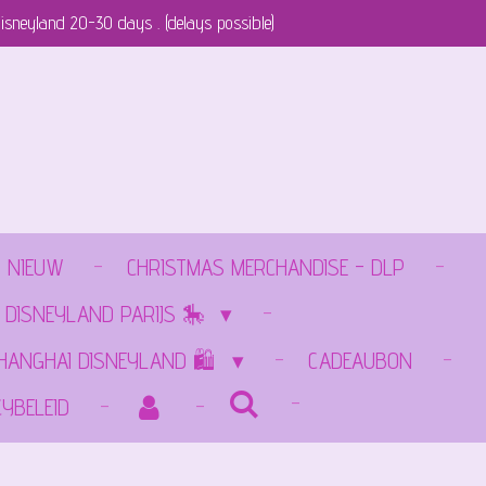
isneyland 20-30 days . (delays possible)
NIEUW
CHRISTMAS MERCHANDISE - DLP
 DISNEYLAND PARIJS 🎠
SHANGHAI DISNEYLAND 🛍️
CADEAUBON
CYBELEID