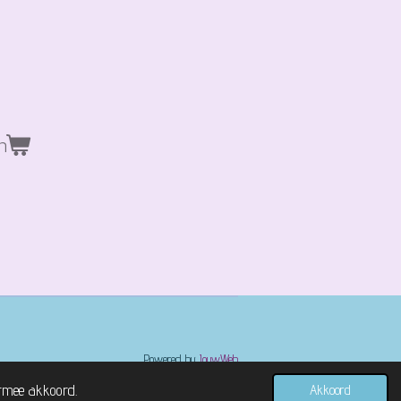
n
Powered by
JouwWeb
ermee akkoord.
Akkoord