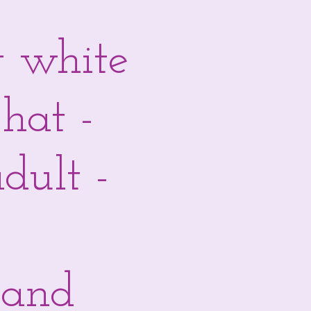
 white
hat -
dult -
land