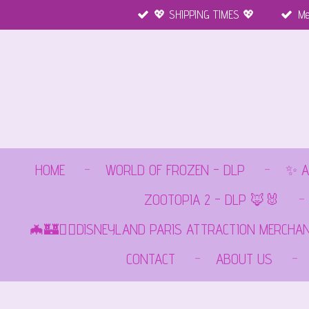
💖 SHIPPING TIMES 💖
Me
Ga
direct
naar
de
hoofdinhoud
HOME
WORLD OF FROZEN - DLP
✨ A
ZOOTOPIA 2 - DLP 🦊🐰
🦇🏰🏴‍☠️DISNEYLAND PARIS ATTRACTION MERCHA
CONTACT
ABOUT US