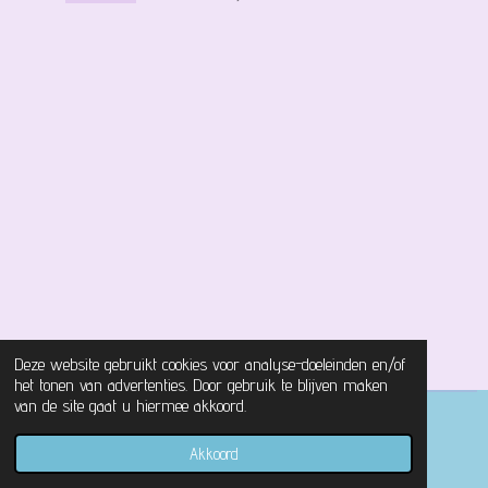
Deze website gebruikt cookies voor analyse-doeleinden en/of
het tonen van advertenties. Door gebruik te blijven maken
van de site gaat u hiermee akkoord.
© 2021 - 2026 Magical Castle Store
Akkoord
Powered by
JouwWeb