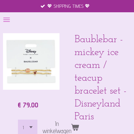
💖 SHIPPING TIMES 💖
Ga
direct
naar
de
hoofdinhoud
Baublebar -
mickey ice
cream /
teacup
bracelet set -
Disneyland
€ 79,00
Paris
In
winkelwagen