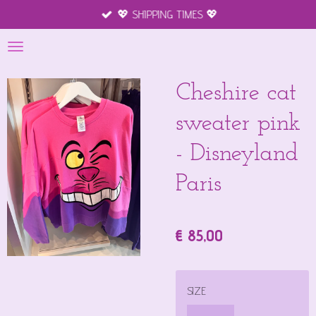
💖 SHIPPING TIMES 💖
Ga
direct
naar
de
hoofdinhoud
Cheshire cat
sweater pink
- Disneyland
Paris
€ 85,00
SIZE