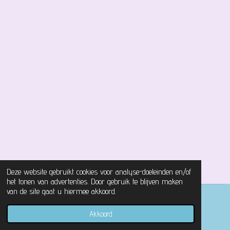
Deze website gebruikt cookies voor analyse-doeleinden en/of
het tonen van advertenties. Door gebruik te blijven maken
van de site gaat u hiermee akkoord.
© 2021 - 2026 Magical Castle Store
Akkoord
Powered by
JouwWeb