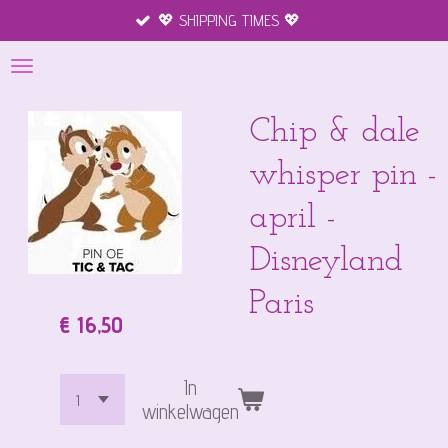
💖 SHIPPING TIMES 💖
Ga
direct
naar
de
hoofdinhoud
Chip & dale
whisper pin -
april -
Disneyland
Paris
€ 16,50
In
winkelwagen