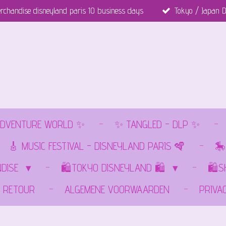
rchandise disneyland paris 10 business days
Tokyo / Japan D
DVENTURE WORLD ✨
✨ TANGLED - DLP ✨
🎸 MUSIC FESTIVAL - DISNEYLAND PARIS 🪇
🎠
NDISE
🛍️TOKYO DISNEYLAND 🛍️
🛍️
RETOUR
ALGEMENE VOORWAARDEN
PRIVA