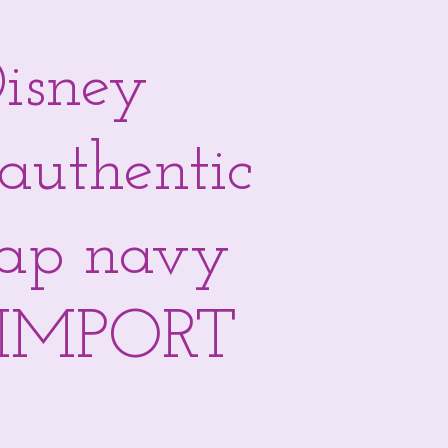
isney
authentic
cap navy
 IMPORT