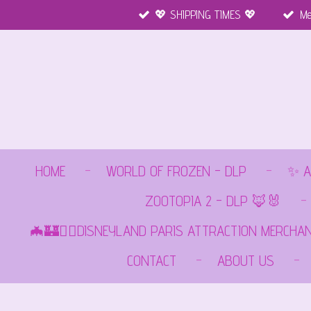
💖 SHIPPING TIMES 💖
Me
Ga
direct
naar
de
hoofdinhoud
HOME
WORLD OF FROZEN - DLP
✨ A
ZOOTOPIA 2 - DLP 🦊🐰
🦇🏰🏴‍☠️DISNEYLAND PARIS ATTRACTION MERCHA
CONTACT
ABOUT US