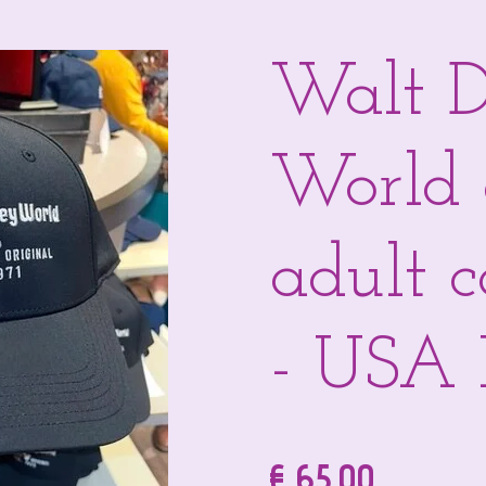
Walt D
World 
adult 
- USA
€ 65,00