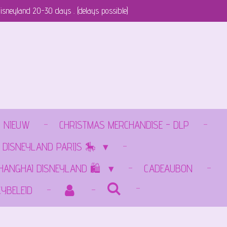
isneyland 20-30 days . (delays possible)
NIEUW
CHRISTMAS MERCHANDISE - DLP
 DISNEYLAND PARIJS 🎠
SHANGHAI DISNEYLAND 🛍️
CADEAUBON
CYBELEID