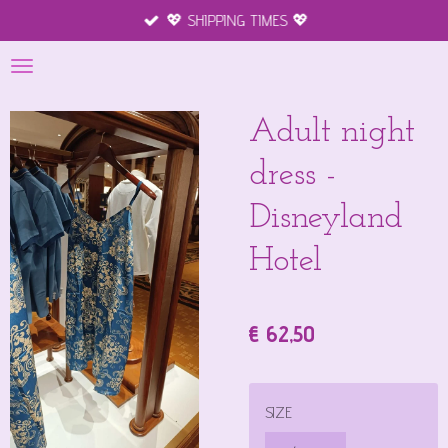
💖 SHIPPING TIMES 💖
Ga
direct
naar
de
hoofdinhoud
Adult night
dress -
Disneyland
Hotel
€ 62,50
SIZE