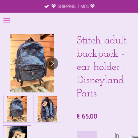
💖 SHIPPING TIMES 💖
Ga
direct
naar
de
hoofdinhoud
Stitch adult
backpack -
ear holder -
Disneyland
Paris
€ 65,00
In