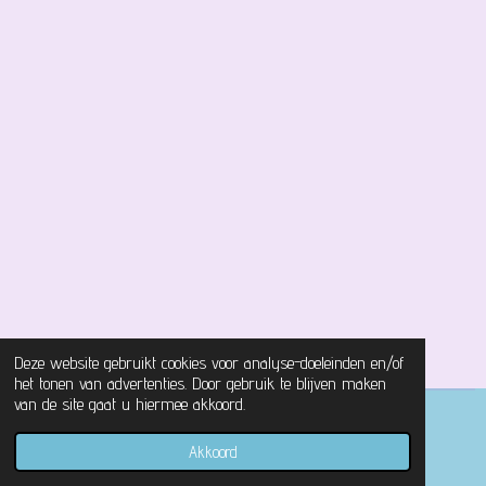
Deze website gebruikt cookies voor analyse-doeleinden en/of
het tonen van advertenties. Door gebruik te blijven maken
van de site gaat u hiermee akkoord.
© 2021 - 2026 Magical Castle Store
Akkoord
Powered by
JouwWeb