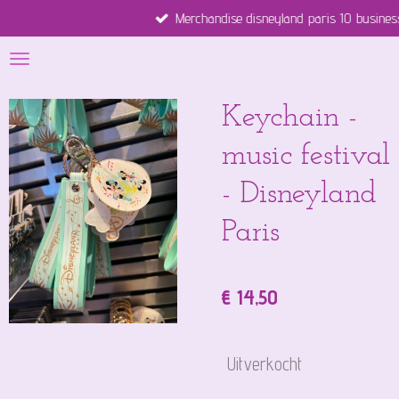
Merchandise disneyland paris 10 business days
Ga
direct
naar
de
hoofdinhoud
Keychain -
music festival
- Disneyland
Paris
€ 14,50
Uitverkocht